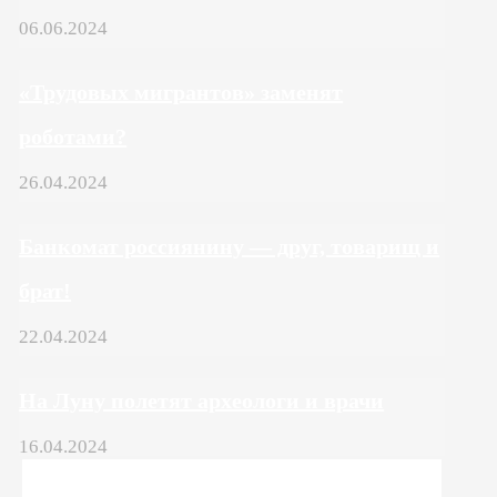
06.06.2024
«Трудовых мигрантов» заменят
роботами?
26.04.2024
Банкомат россиянину — друг, товарищ и
брат!
22.04.2024
На Луну полетят археологи и врачи
16.04.2024