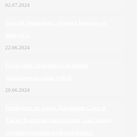
02.07.2024
Сергей Авакянц: «Армия Венка» не
придёт!»
22.06.2024
Граждане Приморья активно
занимаются сами собой
20.06.2024
Отойдите от края. Джеффри Сакс и
Такер Карлсон рассказали, как Запад
готовил украинский конфликт