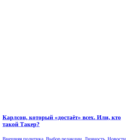
Карлсон, который «достаёт» всех. Или, кто
такой Такер?
Внешняя политика
,
Выбор редакции
,
Личность
,
Новости