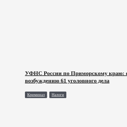
УФНС России по Приморскому краю: ф
возбуждению 61 уголовного дела
Криминал
,
Налоги