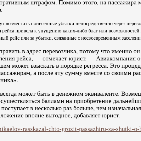
стративным штрафом. Помимо этого, на пассажира м
.
т возместить понесенные убытки непосредственно через перев
а рейса привела к упущению каких-либо благ или возможностей
ный рейс или за убытки, связанные с несвоевременным заселени
равить в адрес перевозчика, потому что именно он
вления рейса, — отмечает юрист. — Авиакомпания о
ем может взыскать в порядке регресса. Это процед
ассажирам, а после эту сумму вместе со своими ра
ника».
всегда может быть в денежном эквиваленте. Возме
осуществляться баллами на приобретение дальнейш
 поступает в несколько раз больше, чем изначальна
ложение вполне выгодное, добавляет юрист.
-mikaelov-rasskazal-chto-grozit-passazhiru-za-shutki-o