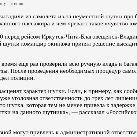
инут чтения
высадили из самолета из-за неуместной
шутки
про б
ржанного пассажира и чем чревато такое «чувство ю
00 перед рейсом Иркутск-Чита-Благовещенск-Владив
ной шутки командир экипажа принял решение высади
о время еще раз проверили всю ручную кладь и бага
рузы. После проведения необходимых процедур самол
тдел полиции.
 расценят характер шутки. Если, к примеру, как соо
уже уголовная ответственность до трех лет лишения
то шутка, которая тем не менее привела к задержке 
тки на данного шутника», — рассказал «Российско
овной могут привлечь к административной ответстве