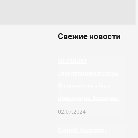
Свежие новости
ПЕРВЫМ
«предпринимателем»
Владивостока был
прапорщик Комаров!
02.07.2024
Сергей Авакянц: