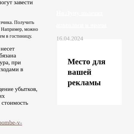
огут завести
На Луну полетят
озчика. Получить
археологи и врачи
. Например, можно
ем в гостиницу.
16.04.2024
 несет
бязана
Место для
ура, при
сходами в
вашей
рекламы
щение убытков,
их
я стоимость
-bombe-v-