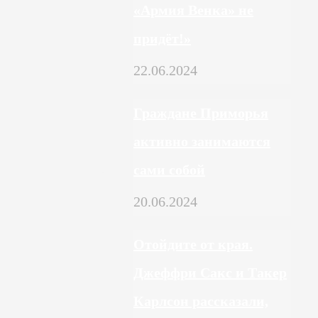
«Армия Венка» не
придёт!»
22.06.2024
Граждане Приморья
активно занимаются
сами собой
20.06.2024
Отойдите от края.
Джеффри Сакс и Такер
Карлсон рассказали,