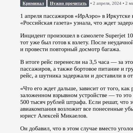
Криминал
Нужно прочитать
•
2 апреля, 2024
•
2 м
1 апреля пассажиров «ИрАэро» в Иркутске 
«Российская газета» узнала, что ждет заде
Инцидент произошел в самолете Superjet 1
тот уже был готов к взлету. После неудач
и провести повторный досмотр багажа.
В итоге рейс перенесли на 3,5 часа — за эт
пассажиров, а также бортовое питание и г
рейс, а шутника задержали и доставили в о
«Что его ждет дальше, зависит от того, как
заложенном взрывном устройстве — то это 
500 тысяч рублей штрафа. Если решат, что э
авиакомпания возложит все понесенные убы
юрист Алексей Микаелов.
Он добавил, что в этом случае вместо угол