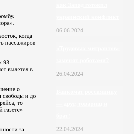
как Запад готовил
омбу.
украинский конфликт
мора».
06.06.2024
осток, когда
ть пассажиров
«Трудовых мигрантов»
заменят роботами?
ж 93
ет вылетел в
26.04.2024
бщение о
Банкомат россиянину
 свободы и до
рейса, то
— друг, товарищ и
й газете»
брат!
22.04.2024
нности за