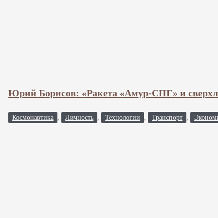
Юрий Борисов: «Ракета «Амур-СПГ» и сверхл
Космонавтика
,
Личность
,
Технологии
,
Транспорт
,
Эконом