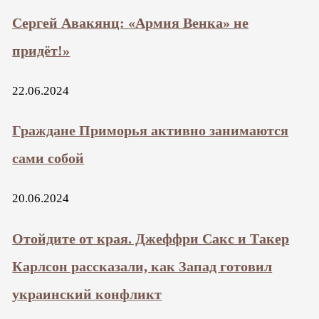
Сергей Авакянц: «Армия Венка» не
придёт!»
22.06.2024
Граждане Приморья активно занимаются
сами собой
20.06.2024
Отойдите от края. Джеффри Сакс и Такер
Карлсон рассказали, как Запад готовил
украинский конфликт